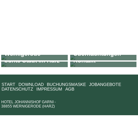
Das Hotel
Johannishof in
Preise für
Wernigerode
Wernigerode, die
Übernachtungen
Ihr direkter
bunte Stadt im Harz
Kontakt
START
DOWNLOAD
BUCHUNGSMASKE
JOBANGEBOTE
DATENSCHUTZ
IMPRESSUM
AGB
HOTEL JOHANNISHOF GARNI -
38855 WERNIGERODE (HARZ)